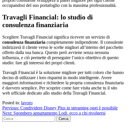
proprio consulente svilupperà il piano migliore per ogni cliente
occupandosi del suo portafoglio con la massima professionalità.
Travagli Financial: lo studio di
consulenza finanziaria
Scegliere Travagli Financial significa ricevere un servizio di
consulenza finanziaria
completamente indipendente. Il consulente
indirizzerà il cliente verso le scelte migliori all’interno del pacchetto
offerto dalla sua banca. Questo però avviene senza nessuna
influenza, e ciò permette di perseguire l’unico obiettivo di questo
studio: fare gli interessi dei propri clienti.
Travagli Financial è la soluzione migliore per tutti coloro che hanno
deciso di utilizzare i loro risparmi in modo intelligente. Avere
maggiori informazioni e richiedere la propria consulenza finanziaria
è davvero semplice. Per scoprire come fare visita anche tu il sito
web ufficiale dedicato allo studio della Travagli Financial.
Posted in:
lavoro
Navigazione
Previous:
Condividere Disney Plus in streaming oggi è possibile
Next:
Sgombero appartamento Lodi, ecco a chi rivolgersi
articoli
Ricerca
per: