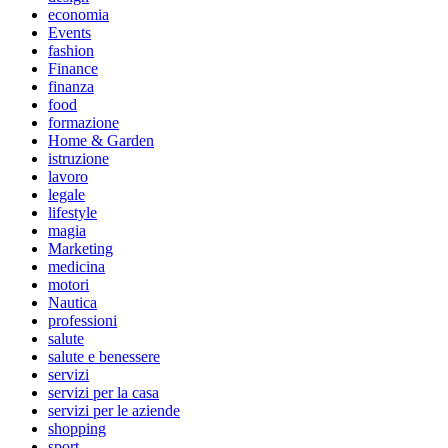
economia
Events
fashion
Finance
finanza
food
formazione
Home & Garden
istruzione
lavoro
legale
lifestyle
magia
Marketing
medicina
motori
Nautica
professioni
salute
salute e benessere
servizi
servizi per la casa
servizi per le aziende
shopping
sport