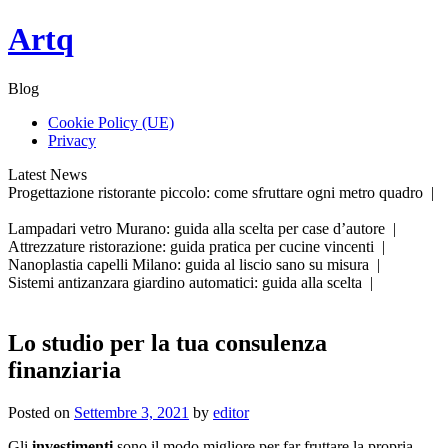
Skip
Artq
to
content
Blog
Cookie Policy (UE)
Privacy
Latest News
Progettazione ristorante piccolo: come sfruttare ogni metro quadro |
Lampadari vetro Murano: guida alla scelta per case d’autore |
Attrezzature ristorazione: guida pratica per cucine vincenti |
Nanoplastia capelli Milano: guida al liscio sano su misura |
Sistemi antizanzara giardino automatici: guida alla scelta |
Lo studio per la tua consulenza
finanziaria
Posted on
Settembre 3, 2021
by
editor
Gli
investimenti
sono il modo migliore per far fruttare la propria