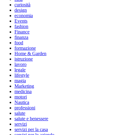
curiosità
design
economia
Events
fashion
Finance
finanza
food
formazione
Home & Garden
istruzione
lavoro
legale
lifestyle
magia
Marketing
medicina
motori
Nautica
professioni
salute
salute e benessere
servizi
servizi per la casa
servizi per le aziende