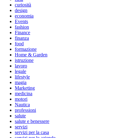
curiosità
design
economia
Events
fashion
Finance
finanza
food
formazione
Home & Garden
istruzione
lavoro
legale
lifestyle
magia
Marketing
medicina
motori
Nautica
professioni
salute
salute e benessere
servizi
servizi per la casa
servizi per le aziende