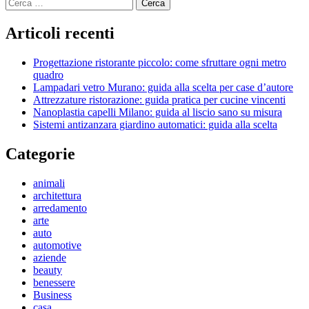
Ricerca
articoli
per:
Articoli recenti
Progettazione ristorante piccolo: come sfruttare ogni metro
quadro
Lampadari vetro Murano: guida alla scelta per case d’autore
Attrezzature ristorazione: guida pratica per cucine vincenti
Nanoplastia capelli Milano: guida al liscio sano su misura
Sistemi antizanzara giardino automatici: guida alla scelta
Categorie
animali
architettura
arredamento
arte
auto
automotive
aziende
beauty
benessere
Business
casa